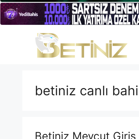
İçeriğe
atla
betiniz canlı bahi
Betiniz Mevcut Giriş