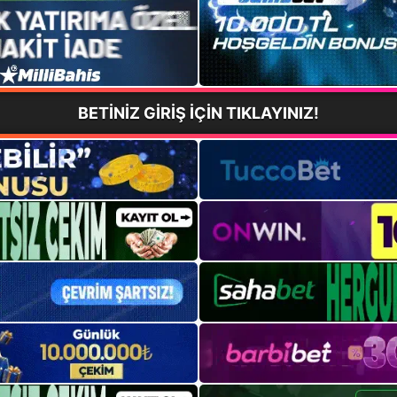
BETİNİZ GİRİŞ İÇİN TIKLAYINIZ!