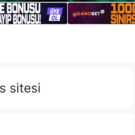
s sitesi