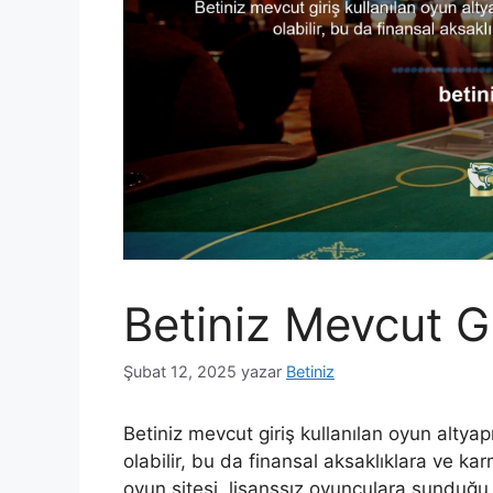
Betiniz Mevcut Gi
Şubat 12, 2025
yazar
Betiniz
Betiniz mevcut giriş kullanılan oyun altya
olabilir, bu da finansal aksaklıklara ve ka
oyun sitesi, lisanssız oyunculara sunduğu