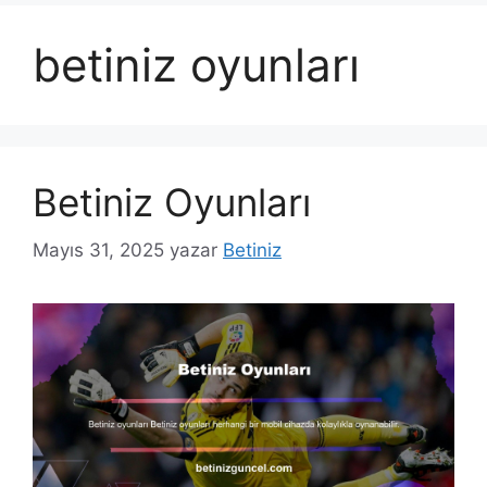
betiniz oyunları
Betiniz Oyunları
Mayıs 31, 2025
yazar
Betiniz