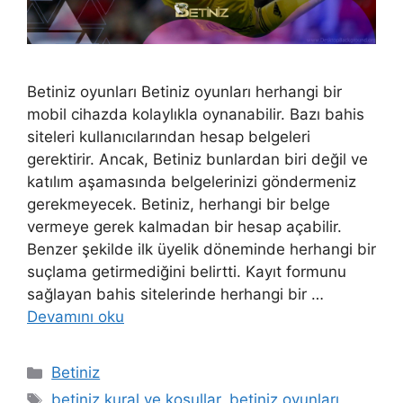
Betiniz oyunları Betiniz oyunları herhangi bir
mobil cihazda kolaylıkla oynanabilir. Bazı bahis
siteleri kullanıcılarından hesap belgeleri
gerektirir. Ancak, Betiniz bunlardan biri değil ve
katılım aşamasında belgelerinizi göndermeniz
gerekmeyecek. Betiniz, herhangi bir belge
vermeye gerek kalmadan bir hesap açabilir.
Benzer şekilde ilk üyelik döneminde herhangi bir
suçlama getirmediğini belirtti. Kayıt formunu
sağlayan bahis sitelerinde herhangi bir …
Devamını oku
Kategoriler
Betiniz
Etiketler
betiniz kural ve koşullar
,
betiniz oyunları
,