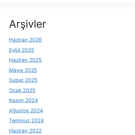
Arşivler
Haziran 2026
Eylül 2025
Haziran 2025
Mayıs 2025
Şubat 2025
Ocak 2025
Kasım 2024
Ağustos 2024
Temmuz 2024
Haziran 2022