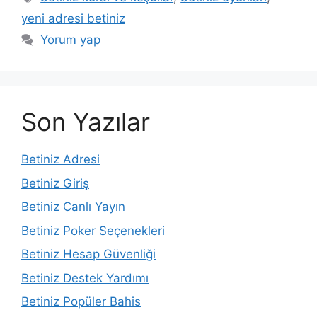
yeni adresi betiniz
Yorum yap
Son Yazılar
Betiniz Adresi
Betiniz Giriş
Betiniz Canlı Yayın
Betiniz Poker Seçenekleri
Betiniz Hesap Güvenliği
Betiniz Destek Yardımı
Betiniz Popüler Bahis