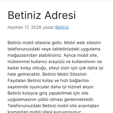
Betiniz Adresi
Haziran 17, 2026
yazar
Betiniz
Betiniz mobil sitesine gidin. Mobil web sitesini
telefonunuzdaki veya tabletinizdeki uygulama
mağazasından alabilirsiniz. Ayrıca mobil site,
mükemmel kullanıcı arayüzü ve kullanımının ne
kadar kolay olduğu, siteyi sizin için çok daha iyi
hale getirecektir. Betiniz Mobil Sitesinin
Faydaları Betiniz kolay ve hızlı bağlantısı
sayesinde oyuncular daha iyi hizmet alıyor.
Betiniz kolayca giriş yapabilmek için site
uygulamasının yüklü olması gerekmektedir.
Telefonunuzdaki Betiniz mobil site avantajları
kısmından mobil siteyi kuruyorsunuz.