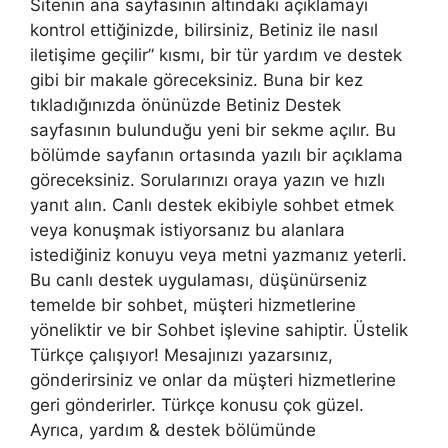
Sitenin ana sayfasının altındaki açıklamayı
kontrol ettiğinizde, bilirsiniz, Betiniz ile nasıl
iletişime geçilir” kısmı, bir tür yardım ve destek
gibi bir makale göreceksiniz. Buna bir kez
tıkladığınızda önünüzde Betiniz Destek
sayfasının bulunduğu yeni bir sekme açılır. Bu
bölümde sayfanın ortasında yazılı bir açıklama
göreceksiniz. Sorularınızı oraya yazın ve hızlı
yanıt alın. Canlı destek ekibiyle sohbet etmek
veya konuşmak istiyorsanız bu alanlara
istediğiniz konuyu veya metni yazmanız yeterli.
Bu canlı destek uygulaması, düşünürseniz
temelde bir sohbet, müşteri hizmetlerine
yöneliktir ve bir Sohbet işlevine sahiptir. Üstelik
Türkçe çalışıyor! Mesajınızı yazarsınız,
gönderirsiniz ve onlar da müşteri hizmetlerine
geri gönderirler. Türkçe konusu çok güzel.
Ayrıca, yardım & destek bölümünde