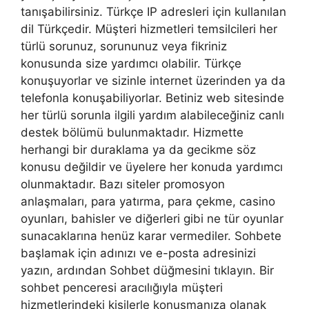
tanışabilirsiniz. Türkçe IP adresleri için kullanılan
dil Türkçedir. Müşteri hizmetleri temsilcileri her
türlü sorunuz, sorununuz veya fikriniz
konusunda size yardımcı olabilir. Türkçe
konuşuyorlar ve sizinle internet üzerinden ya da
telefonla konuşabiliyorlar. Betiniz web sitesinde
her türlü sorunla ilgili yardım alabileceğiniz canlı
destek bölümü bulunmaktadır. Hizmette
herhangi bir duraklama ya da gecikme söz
konusu değildir ve üyelere her konuda yardımcı
olunmaktadır. Bazı siteler promosyon
anlaşmaları, para yatırma, para çekme, casino
oyunları, bahisler ve diğerleri gibi ne tür oyunlar
sunacaklarına henüz karar vermediler. Sohbete
başlamak için adınızı ve e-posta adresinizi
yazın, ardından Sohbet düğmesini tıklayın. Bir
sohbet penceresi aracılığıyla müşteri
hizmetlerindeki kişilerle konuşmanıza olanak