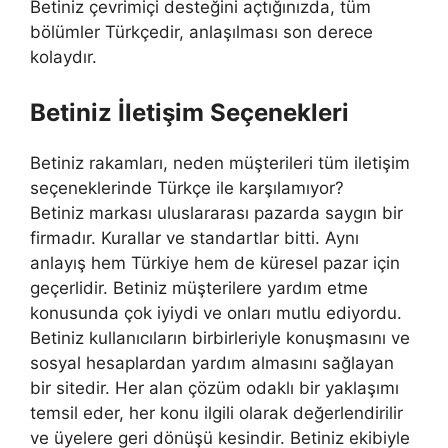
Betiniz çevrimiçi desteğini açtığınızda, tüm
bölümler Türkçedir, anlaşılması son derece
kolaydır.
Betiniz İletişim Seçenekleri
Betiniz rakamları, neden müşterileri tüm iletişim
seçeneklerinde Türkçe ile karşılamıyor?
Betiniz markası uluslararası pazarda saygın bir
firmadır. Kurallar ve standartlar bitti. Aynı
anlayış hem Türkiye hem de küresel pazar için
geçerlidir. Betiniz müşterilere yardım etme
konusunda çok iyiydi ve onları mutlu ediyordu.
Betiniz kullanıcıların birbirleriyle konuşmasını ve
sosyal hesaplardan yardım almasını sağlayan
bir sitedir. Her alan çözüm odaklı bir yaklaşımı
temsil eder, her konu ilgili olarak değerlendirilir
ve üyelere geri dönüşü kesindir. Betiniz ekibiyle