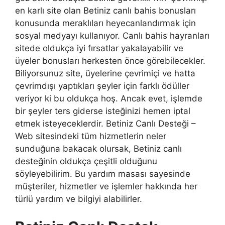
en karlı site olan Betiniz canlı bahis bonusları
konusunda meraklıları heyecanlandırmak için
sosyal medyayı kullanıyor. Canlı bahis hayranları
sitede oldukça iyi fırsatlar yakalayabilir ve
üyeler bonusları herkesten önce görebilecekler.
Biliyorsunuz site, üyelerine çevrimiçi ve hatta
çevrimdışı yaptıkları şeyler için farklı ödüller
veriyor ki bu oldukça hoş. Ancak evet, işlemde
bir şeyler ters giderse isteğinizi hemen iptal
etmek isteyeceklerdir. Betiniz Canlı Desteği –
Web sitesindeki tüm hizmetlerin neler
sunduğuna bakacak olursak, Betiniz canlı
desteğinin oldukça çeşitli olduğunu
söyleyebilirim. Bu yardım masası sayesinde
müşteriler, hizmetler ve işlemler hakkında her
türlü yardım ve bilgiyi alabilirler.