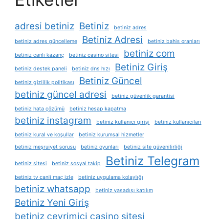
adresi betiniz
Betiniz
betiniz adres
Betiniz Adresi
betiniz adres güncelleme
betiniz bahis oranları
betiniz com
betiniz canlı kazanç
betiniz casino sitesi
Betiniz Giriş
betiniz destek paneli
betiniz dns hızı
Betiniz Güncel
betiniz gizlilik politikası
betiniz güncel adresi
betiniz güvenlik garantisi
betiniz hata çözümü
betiniz hesap kapatma
betiniz instagram
betiniz kullanıcı girişi
betiniz kullanıcıları
betiniz kural ve koşullar
betiniz kurumsal hizmetler
betiniz meşruiyet sorusu
betiniz oyunları
betiniz site güvenilirliği
Betiniz Telegram
betiniz sitesi
betiniz sosyal takip
betiniz tv canli maç izle
betiniz uygulama kolaylığı
betiniz whatsapp
betiniz yasadışı katılım
Betiniz Yeni Giriş
betiniz çevrimiçi casino sitesi