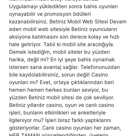
Uygulamayı yükledikten sonra bahis oyunları
oynayabilir ve promosyon ödülleri
kazanabilirsiniz. Betiniz Mobil Web Sitesi Devam
eden mobil web sitesiyle Betiniz oyuncuların
aksiyona katılmasını son derece kolay ve hızlı
hale getiriyor. Tabii ki mobil site aracılığıyla.
Demek istediğim, mobil siteler bu yüzden
harika, değil mi? En iyi şeye bahis oynamak
istersen sana avantaj sağlar. Telefonunuzdan
bile kaydolabilirsiniz, sorun değil! Casino
oyunları mı? Evet, ortaya çıktıklarından beri
hemen hemen herkes bunları seviyor, bu
yüzden Betiniz mobil sitesi de çok seviliyor.
Betiniz yıllardır casino, oyun ve canlı casino
işleri, bunların etkinlikleri ve anketleriyle
ilgileniyor mu? İşleri biraz farklı yaptıklarını
gösteriyorlar. Canlı casino oyunları her zaman,
HER ZAMAN güncellendiğinden, üyelerin