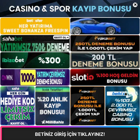
×
BETİNİZ GİRİŞ İÇİN TIKLAYINIZ!