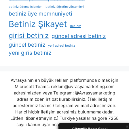
betiniz ödeme i̇şlemleri
betiniz öğretim yöntemleri
betiniz üye memnuniyeti
Betiniz Şikayet
Bet İniz
girisi betiniz
güncel adresi betiniz
güncel betiniz
yeni adresi betiniz
yeni giris betiniz
Avrasya'nın en büyük reklam platformunda olmak için
Microsoft Teams:
reklam@avrasyamarketing.com
adresimizden veya Telegram: @Avrasyamarketing
adresimizden irtibat kurabilirsiniz. (Tek iletişim
adreslerimiz teams / telegram ve mail adresimizdir.
Harici hiçbir iletişim adresimiz bulunmamaktadır.
Lütfen itibar etmeyiniz.) Türkiye yasalarına göre 7258
sayılı kanun uyarınca yasa dışı bahis oynamanın