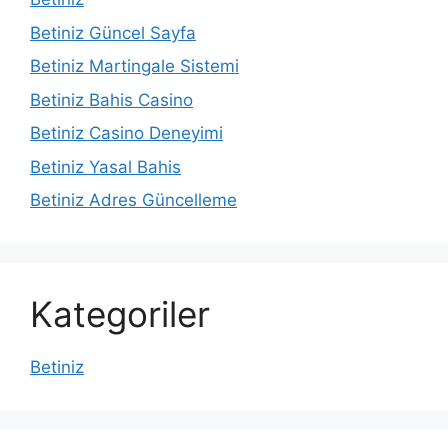
Betiniz Güncel Sayfa
Betiniz Martingale Sistemi
Betiniz Bahis Casino
Betiniz Casino Deneyimi
Betiniz Yasal Bahis
Betiniz Adres Güncelleme
Kategoriler
Betiniz