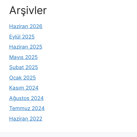
Arşivler
Haziran 2026
Eylül 2025
Haziran 2025
Mayıs 2025
Şubat 2025
Ocak 2025
Kasım 2024
Ağustos 2024
Temmuz 2024
Haziran 2022