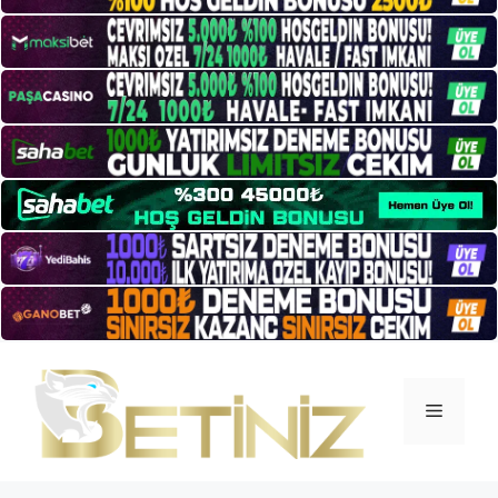
İçeriğe
atla
Menü