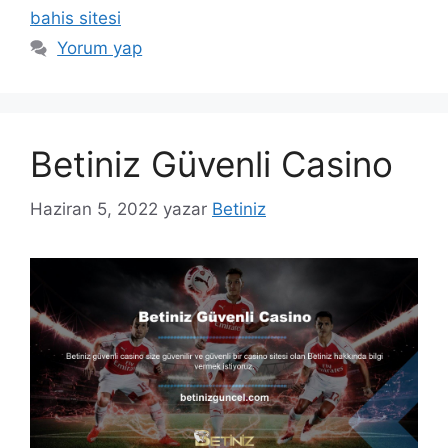
bahis sitesi
Yorum yap
Betiniz Güvenli Casino
Haziran 5, 2022
yazar
Betiniz