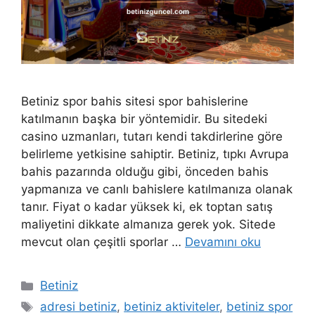
Betiniz spor bahis sitesi spor bahislerine
katılmanın başka bir yöntemidir. Bu sitedeki
casino uzmanları, tutarı kendi takdirlerine göre
belirleme yetkisine sahiptir. Betiniz, tıpkı Avrupa
bahis pazarında olduğu gibi, önceden bahis
yapmanıza ve canlı bahislere katılmanıza olanak
tanır. Fiyat o kadar yüksek ki, ek toptan satış
maliyetini dikkate almanıza gerek yok. Sitede
mevcut olan çeşitli sporlar …
Devamını oku
Kategoriler
Betiniz
Etiketler
adresi betiniz
,
betiniz aktiviteler
,
betiniz spor