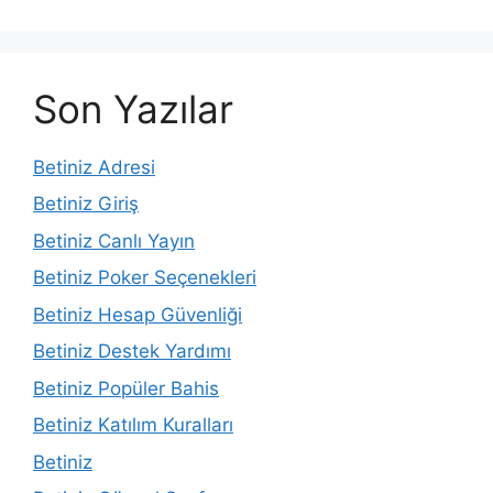
Son Yazılar
Betiniz Adresi
Betiniz Giriş
Betiniz Canlı Yayın
Betiniz Poker Seçenekleri
Betiniz Hesap Güvenliği
Betiniz Destek Yardımı
Betiniz Popüler Bahis
Betiniz Katılım Kuralları
Betiniz