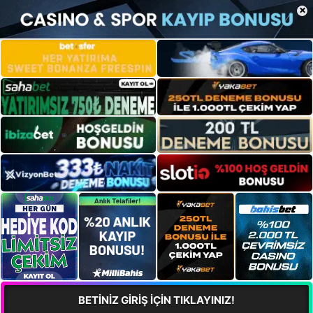
×
BETİNİZ GİRİŞ İÇİN TIKLAYINIZ!