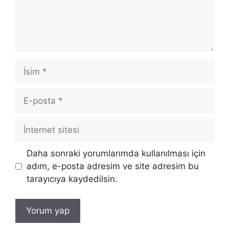
İsim
E-
posta
İnternet
sitesi
Daha sonraki yorumlarımda kullanılması için
adım, e-posta adresim ve site adresim bu
tarayıcıya kaydedilsin.