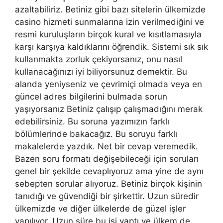
azaltabiliriz. Betiniz gibi bazı sitelerin ülkemizde
casino hizmeti sunmalarına izin verilmediğini ve
resmi kuruluşların birçok kural ve kısıtlamasıyla
karşı karşıya kaldıklarını öğrendik. Sistemi sık sık
kullanmakta zorluk çekiyorsanız, onu nasıl
kullanacağınızı iyi biliyorsunuz demektir. Bu
alanda yeniyseniz ve çevrimiçi olmada veya en
güncel adres bilgilerini bulmada sorun
yaşıyorsanız Betiniz çalışıp çalışmadığını merak
edebilirsiniz. Bu soruna yazımızın farklı
bölümlerinde bakacağız. Bu soruyu farklı
makalelerde yazdık. Net bir cevap veremedik.
Bazen soru formatı değişebileceği için soruları
genel bir şekilde cevaplıyoruz ama yine de aynı
sebepten sorular alıyoruz. Betiniz birçok kişinin
tanıdığı ve güvendiği bir şirkettir. Uzun süredir
ülkemizde ve diğer ülkelerde de güzel işler
yapılıyor. Uzun süre bu işi yaptı ve ülkem de