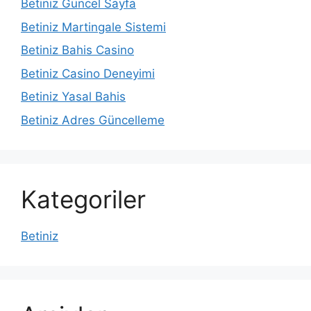
Betiniz Güncel Sayfa
Betiniz Martingale Sistemi
Betiniz Bahis Casino
Betiniz Casino Deneyimi
Betiniz Yasal Bahis
Betiniz Adres Güncelleme
Kategoriler
Betiniz