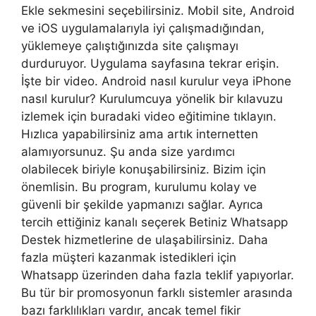
Ekle sekmesini seçebilirsiniz. Mobil site, Android
ve iOS uygulamalarıyla iyi çalışmadığından,
yüklemeye çalıştığınızda site çalışmayı
durduruyor. Uygulama sayfasına tekrar erişin.
İşte bir video. Android nasıl kurulur veya iPhone
nasıl kurulur? Kurulumcuya yönelik bir kılavuzu
izlemek için buradaki video eğitimine tıklayın.
Hızlıca yapabilirsiniz ama artık internetten
alamıyorsunuz. Şu anda size yardımcı
olabilecek biriyle konuşabilirsiniz. Bizim için
önemlisin. Bu program, kurulumu kolay ve
güvenli bir şekilde yapmanızı sağlar. Ayrıca
tercih ettiğiniz kanalı seçerek Betiniz Whatsapp
Destek hizmetlerine de ulaşabilirsiniz. Daha
fazla müşteri kazanmak istedikleri için
Whatsapp üzerinden daha fazla teklif yapıyorlar.
Bu tür bir promosyonun farklı sistemler arasında
bazı farklılıkları vardır, ancak temel fikir