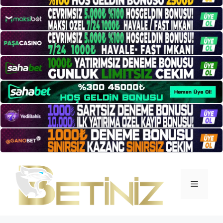
İçeriğe
atla
Menü