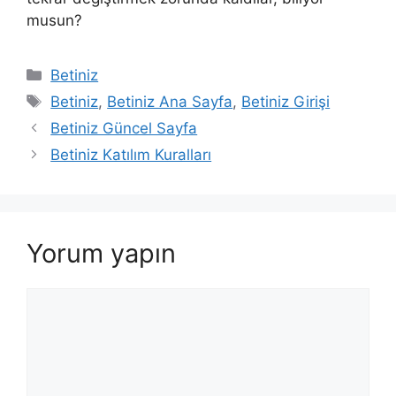
musun?
Kategoriler
Betiniz
Etiketler
Betiniz
,
Betiniz Ana Sayfa
,
Betiniz Girişi
Betiniz Güncel Sayfa
Betiniz Katılım Kuralları
Yorum yapın
Yorum