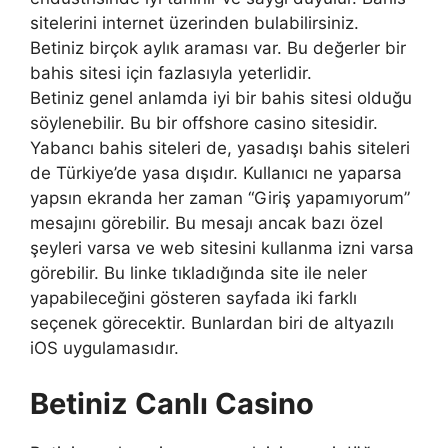
sitelerini internet üzerinden bulabilirsiniz.
Betiniz birçok aylık araması var. Bu değerler bir
bahis sitesi için fazlasıyla yeterlidir.
Betiniz genel anlamda iyi bir bahis sitesi olduğu
söylenebilir. Bu bir offshore casino sitesidir.
Yabancı bahis siteleri de, yasadışı bahis siteleri
de Türkiye’de yasa dışıdır. Kullanıcı ne yaparsa
yapsın ekranda her zaman “Giriş yapamıyorum”
mesajını görebilir. Bu mesajı ancak bazı özel
şeyleri varsa ve web sitesini kullanma izni varsa
görebilir. Bu linke tıkladığında site ile neler
yapabileceğini gösteren sayfada iki farklı
seçenek görecektir. Bunlardan biri de altyazılı
iOS uygulamasıdır.
Betiniz Canlı Casino