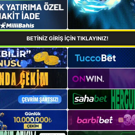
BETİNİZ GİRİŞ İÇİN TIKLAYINIZ!