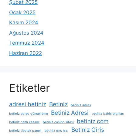
Şubat 2025
Ocak 2025
Kasım 2024
Ağustos 2024
Temmuz 2024
Haziran 2022
Etiketler
adresi betiniz
Betiniz
betiniz adres
Betiniz Adresi
betiniz adres güncelleme
betiniz bahis oranları
betiniz com
betiniz canlı kazanç
betiniz casino sitesi
Betiniz Giriş
betiniz destek paneli
betiniz dns hızı