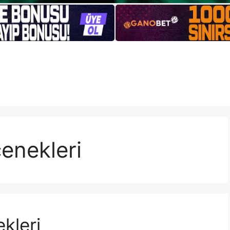
çenekleri
kleri