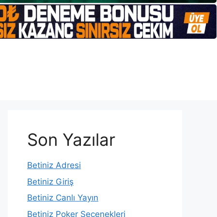
Son Yazılar
Betiniz Adresi
Betiniz Giriş
Betiniz Canlı Yayın
Betiniz Poker Seçenekleri