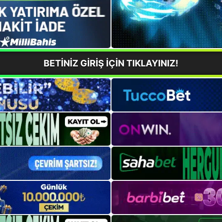
BETİNİZ GİRİŞ İÇİN TIKLAYINIZ!