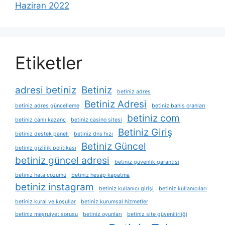
Haziran 2022
Etiketler
adresi betiniz
Betiniz
betiniz adres
Betiniz Adresi
betiniz adres güncelleme
betiniz bahis oranları
betiniz com
betiniz canlı kazanç
betiniz casino sitesi
Betiniz Giriş
betiniz destek paneli
betiniz dns hızı
Betiniz Güncel
betiniz gizlilik politikası
betiniz güncel adresi
betiniz güvenlik garantisi
betiniz hata çözümü
betiniz hesap kapatma
betiniz instagram
betiniz kullanıcı girişi
betiniz kullanıcıları
betiniz kural ve koşullar
betiniz kurumsal hizmetler
betiniz meşruiyet sorusu
betiniz oyunları
betiniz site güvenilirliği