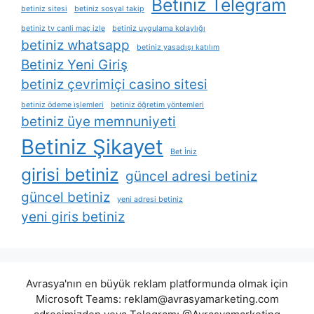
Betiniz Telegram
betiniz sitesi
betiniz sosyal takip
betiniz tv canli maç izle
betiniz uygulama kolaylığı
betiniz whatsapp
betiniz yasadışı katılım
Betiniz Yeni Giriş
betiniz çevrimiçi casino sitesi
betiniz ödeme i̇şlemleri
betiniz öğretim yöntemleri
betiniz üye memnuniyeti
Betiniz Şikayet
Bet İniz
girisi betiniz
güncel adresi betiniz
güncel betiniz
yeni adresi betiniz
yeni giris betiniz
Avrasya'nın en büyük reklam platformunda olmak için
Microsoft Teams:
reklam@avrasyamarketing.com