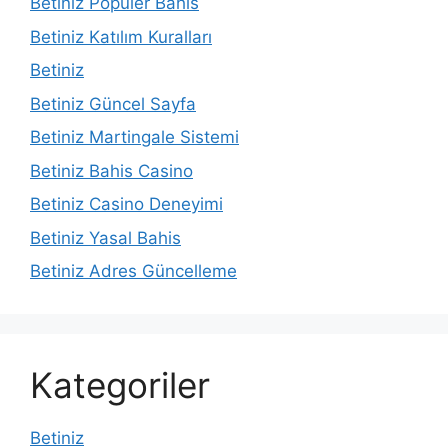
Betiniz Popüler Bahis
Betiniz Katılım Kuralları
Betiniz
Betiniz Güncel Sayfa
Betiniz Martingale Sistemi
Betiniz Bahis Casino
Betiniz Casino Deneyimi
Betiniz Yasal Bahis
Betiniz Adres Güncelleme
Kategoriler
Betiniz