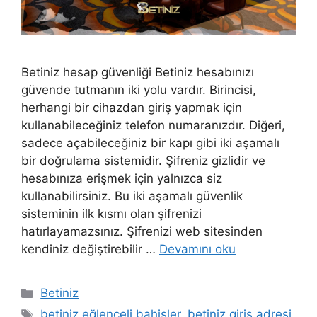
Betiniz hesap güvenliği Betiniz hesabınızı
güvende tutmanın iki yolu vardır. Birincisi,
herhangi bir cihazdan giriş yapmak için
kullanabileceğiniz telefon numaranızdır. Diğeri,
sadece açabileceğiniz bir kapı gibi iki aşamalı
bir doğrulama sistemidir. Şifreniz gizlidir ve
hesabınıza erişmek için yalnızca siz
kullanabilirsiniz. Bu iki aşamalı güvenlik
sisteminin ilk kısmı olan şifrenizi
hatırlayamazsınız. Şifrenizi web sitesinden
kendiniz değiştirebilir …
Devamını oku
Kategoriler
Betiniz
Etiketler
betiniz eğlenceli bahisler
,
betiniz giris adresi
,