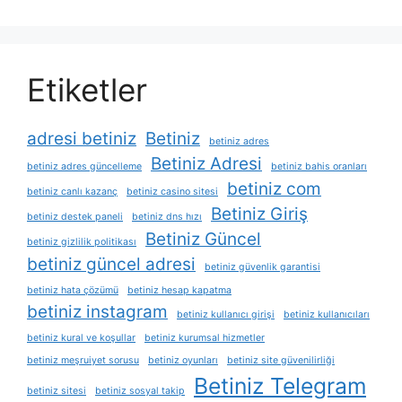
Etiketler
adresi betiniz
Betiniz
betiniz adres
Betiniz Adresi
betiniz adres güncelleme
betiniz bahis oranları
betiniz com
betiniz canlı kazanç
betiniz casino sitesi
Betiniz Giriş
betiniz destek paneli
betiniz dns hızı
Betiniz Güncel
betiniz gizlilik politikası
betiniz güncel adresi
betiniz güvenlik garantisi
betiniz hata çözümü
betiniz hesap kapatma
betiniz instagram
betiniz kullanıcı girişi
betiniz kullanıcıları
betiniz kural ve koşullar
betiniz kurumsal hizmetler
betiniz meşruiyet sorusu
betiniz oyunları
betiniz site güvenilirliği
Betiniz Telegram
betiniz sitesi
betiniz sosyal takip