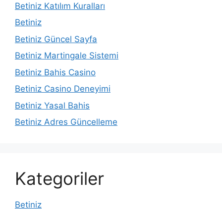
Betiniz Katılım Kuralları
Betiniz
Betiniz Güncel Sayfa
Betiniz Martingale Sistemi
Betiniz Bahis Casino
Betiniz Casino Deneyimi
Betiniz Yasal Bahis
Betiniz Adres Güncelleme
Kategoriler
Betiniz