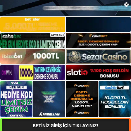
×
BETİNİZ GİRİŞ İÇİN TIKLAYINIZ!