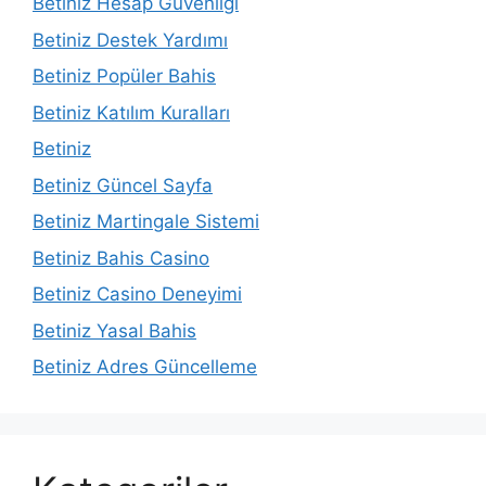
Betiniz Hesap Güvenliği
Betiniz Destek Yardımı
Betiniz Popüler Bahis
Betiniz Katılım Kuralları
Betiniz
Betiniz Güncel Sayfa
Betiniz Martingale Sistemi
Betiniz Bahis Casino
Betiniz Casino Deneyimi
Betiniz Yasal Bahis
Betiniz Adres Güncelleme