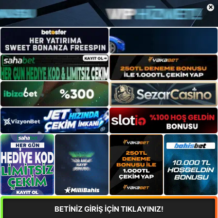
×
BETİNİZ GİRİŞ İÇİN TIKLAYINIZ!