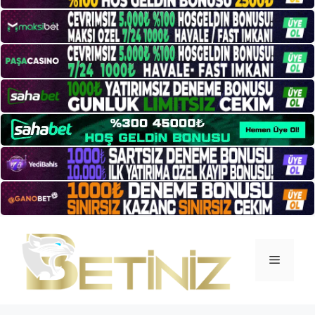
İçeriğe
atla
Menü