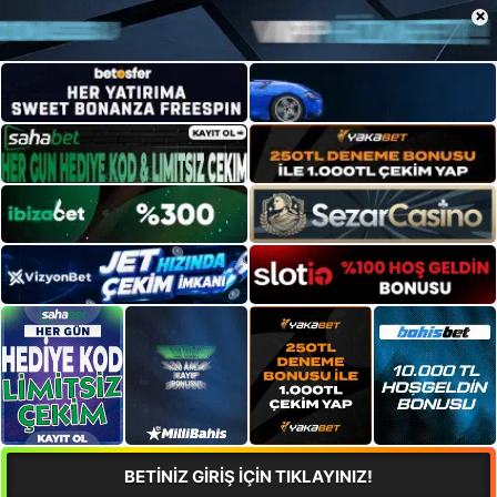
×
BETİNİZ GİRİŞ İÇİN TIKLAYINIZ!