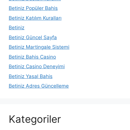
Betiniz Popüler Bahis
Betiniz Katılım Kuralları
Betiniz
Betiniz Güncel Sayfa
Betiniz Martingale Sistemi
Betiniz Bahis Casino
Betiniz Casino Deneyimi
Betiniz Yasal Bahis
Betiniz Adres Güncelleme
Kategoriler