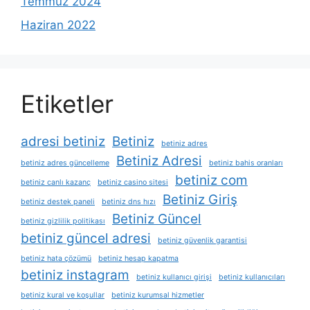
Temmuz 2024
Haziran 2022
Etiketler
adresi betiniz
Betiniz
betiniz adres
Betiniz Adresi
betiniz adres güncelleme
betiniz bahis oranları
betiniz com
betiniz canlı kazanç
betiniz casino sitesi
Betiniz Giriş
betiniz destek paneli
betiniz dns hızı
Betiniz Güncel
betiniz gizlilik politikası
betiniz güncel adresi
betiniz güvenlik garantisi
betiniz hata çözümü
betiniz hesap kapatma
betiniz instagram
betiniz kullanıcı girişi
betiniz kullanıcıları
betiniz kural ve koşullar
betiniz kurumsal hizmetler