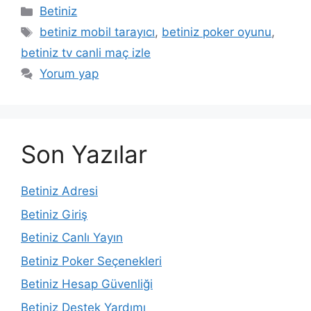
Kategoriler
Betiniz
Etiketler
betiniz mobil tarayıcı
,
betiniz poker oyunu
,
betiniz tv canli maç izle
Yorum yap
Son Yazılar
Betiniz Adresi
Betiniz Giriş
Betiniz Canlı Yayın
Betiniz Poker Seçenekleri
Betiniz Hesap Güvenliği
Betiniz Destek Yardımı