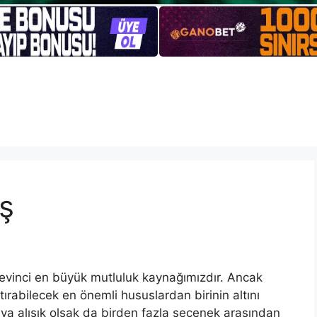
iş
n sevinci en büyük mutluluk kaynağımızdır. Ancak
tırabilecek en önemli hususlardan birinin altını
maya alışık olsak da birden fazla seçenek arasından