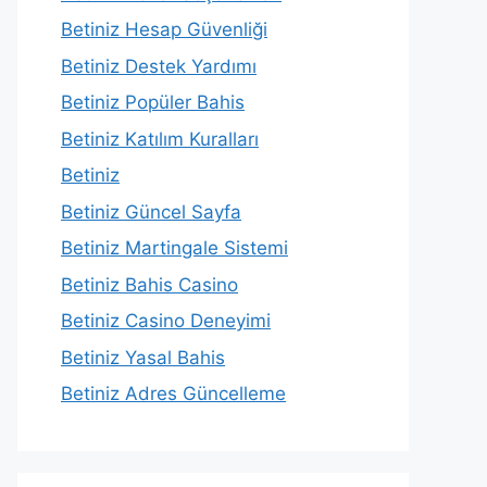
Betiniz Hesap Güvenliği
Betiniz Destek Yardımı
Betiniz Popüler Bahis
Betiniz Katılım Kuralları
Betiniz
Betiniz Güncel Sayfa
Betiniz Martingale Sistemi
Betiniz Bahis Casino
Betiniz Casino Deneyimi
Betiniz Yasal Bahis
Betiniz Adres Güncelleme