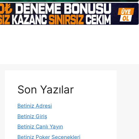
Son Yazılar
Betiniz Adresi
Betiniz Giriş
Betiniz Canlı Yayın
Betiniz Poker Seçenekleri