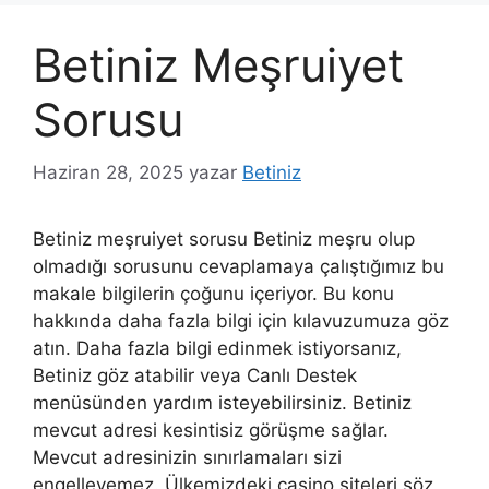
Betiniz Meşruiyet
Sorusu
Haziran 28, 2025
yazar
Betiniz
Betiniz meşruiyet sorusu Betiniz meşru olup
olmadığı sorusunu cevaplamaya çalıştığımız bu
makale bilgilerin çoğunu içeriyor. Bu konu
hakkında daha fazla bilgi için kılavuzumuza göz
atın. Daha fazla bilgi edinmek istiyorsanız,
Betiniz göz atabilir veya Canlı Destek
menüsünden yardım isteyebilirsiniz. Betiniz
mevcut adresi kesintisiz görüşme sağlar.
Mevcut adresinizin sınırlamaları sizi
engelleyemez. Ülkemizdeki casino siteleri söz