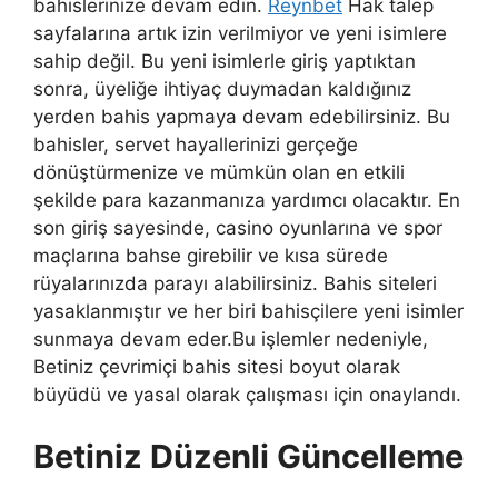
bahislerinize devam edin.
Reynbet
Hak talep
sayfalarına artık izin verilmiyor ve yeni isimlere
sahip değil. Bu yeni isimlerle giriş yaptıktan
sonra, üyeliğe ihtiyaç duymadan kaldığınız
yerden bahis yapmaya devam edebilirsiniz. Bu
bahisler, servet hayallerinizi gerçeğe
dönüştürmenize ve mümkün olan en etkili
şekilde para kazanmanıza yardımcı olacaktır. En
son giriş sayesinde, casino oyunlarına ve spor
maçlarına bahse girebilir ve kısa sürede
rüyalarınızda parayı alabilirsiniz. Bahis siteleri
yasaklanmıştır ve her biri bahisçilere yeni isimler
sunmaya devam eder.Bu işlemler nedeniyle,
Betiniz çevrimiçi bahis sitesi boyut olarak
büyüdü ve yasal olarak çalışması için onaylandı.
Betiniz Düzenli Güncelleme