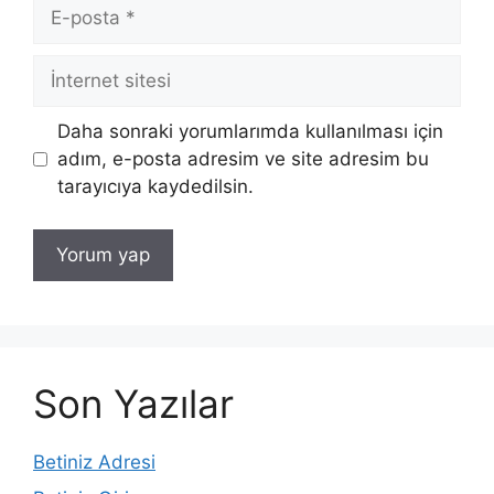
E-
posta
İnternet
sitesi
Daha sonraki yorumlarımda kullanılması için
adım, e-posta adresim ve site adresim bu
tarayıcıya kaydedilsin.
Son Yazılar
Betiniz Adresi