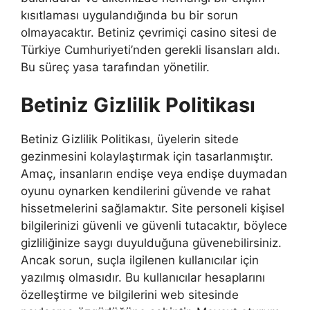
kısıtlaması uygulandığında bu bir sorun
olmayacaktır. Betiniz çevrimiçi casino sitesi de
Türkiye Cumhuriyeti’nden gerekli lisansları aldı.
Bu süreç yasa tarafından yönetilir.
Betiniz Gizlilik Politikası
Betiniz Gizlilik Politikası, üyelerin sitede
gezinmesini kolaylaştırmak için tasarlanmıştır.
Amaç, insanların endişe veya endişe duymadan
oyunu oynarken kendilerini güvende ve rahat
hissetmelerini sağlamaktır. Site personeli kişisel
bilgilerinizi güvenli ve güvenli tutacaktır, böylece
gizliliğinize saygı duyulduğuna güvenebilirsiniz.
Ancak sorun, suçla ilgilenen kullanıcılar için
yazılmış olmasıdır. Bu kullanıcılar hesaplarını
özelleştirme ve bilgilerini web sitesinde