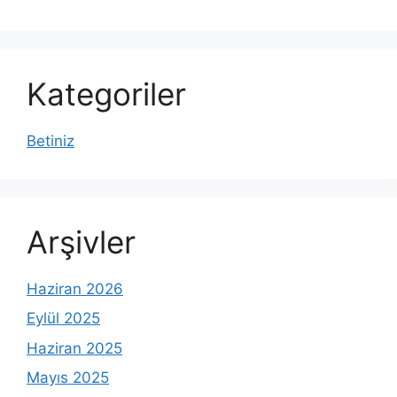
Kategoriler
Betiniz
Arşivler
Haziran 2026
Eylül 2025
Haziran 2025
Mayıs 2025